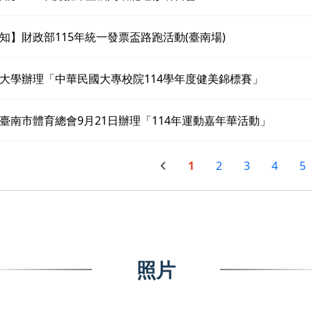
知】財政部115年統一發票盃路跑活動(臺南場)
大學辦理「中華民國大專校院114學年度健美錦標賽」
臺南市體育總會9月21日辦理「114年運動嘉年華活動」
1
2
3
4
5
照片