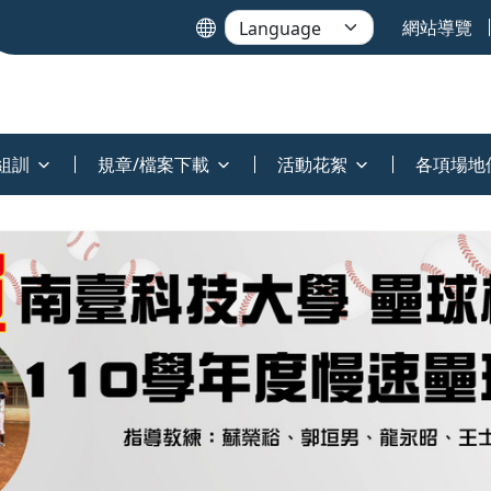
網站導覽
組訓
規章/檔案下載
活動花絮
各項場地