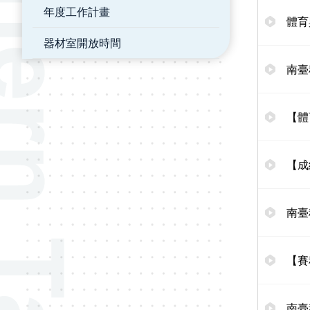
年度工作計畫
體育
器材室開放時間
南臺
【體
【成
南臺
【賽
南臺