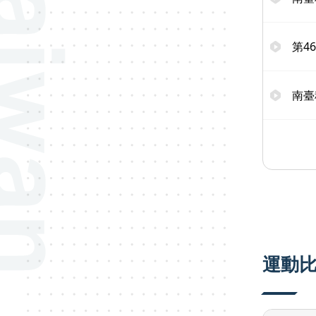
第4
南臺
運動