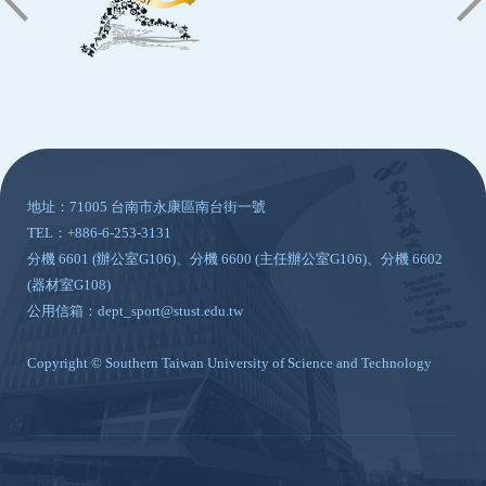
:::
地址：71005 台南市永康區南台街一號
TEL：+886-6-253-3131
分機 6601 (辦公室G106)、分機 6600 (主任辦公室G106)、分機 6602
(器材室G108)
公用信箱：dept_sport@stust.edu.tw
Copyright © Southern Taiwan University of Science and Technology