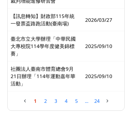
裁判增能進修研習會
【訊息轉知】財政部115年統
2026/03/27
一發票盃路跑活動(臺南場)
臺北市立大學辦理「中華民國
大專校院114學年度健美錦標
2025/09/10
賽」
社團法人臺南市體育總會9月
21日辦理「114年運動嘉年華
2025/09/10
活動」
1
2
3
4
5
...
24