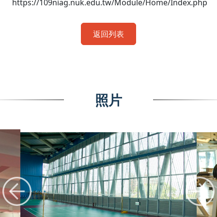
https://109niag.nuk.edu.tw/Module/Home/Index.php
返回列表
照片