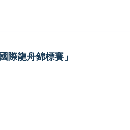
市國際龍舟錦標賽」