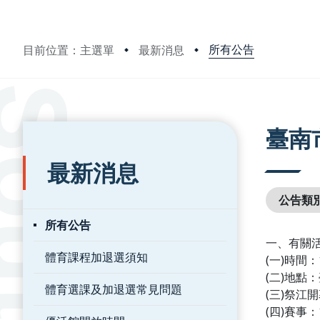
所有公告
目前位置：主選單
最新消息
:::
:::
臺南
最新消息
公告類
所有公告
一、有關
體育課程加退選須知
(一)時間
(二)地點
體育選課及加退選常見問題
(三)祭江
(四)賽事