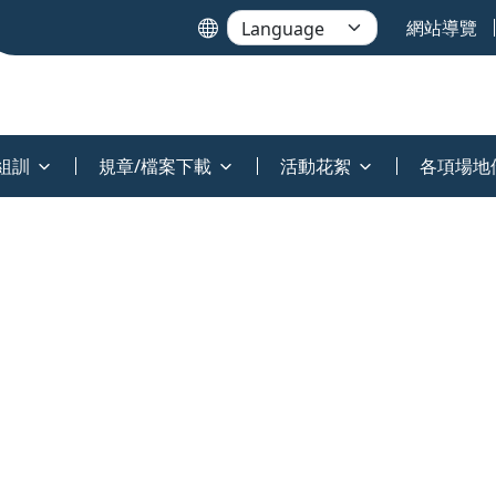
網站導覽
組訓
規章/檔案下載
活動花絮
各項場地