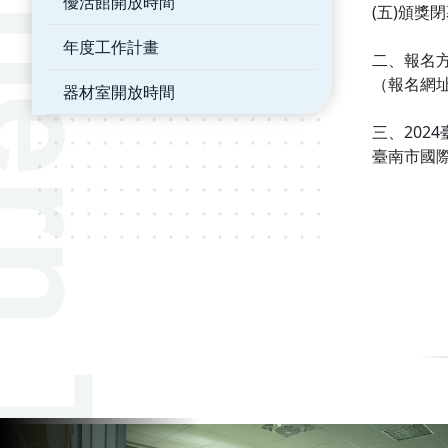
優活館開放時間
(五)頒獎
年度工作計畫
二、報名方
（報名網址
器材室開放時間
三、202
臺南市國