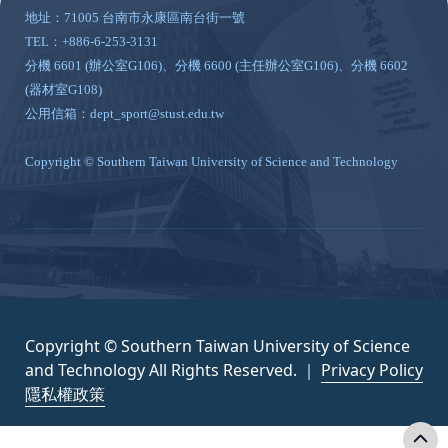
地址：71005 台南市永康區南台街一號
TEL：+886-6-253-3131
分機 6601 (辦公室G106)、分機 6600 (主任辦公室G106)、分機 6602
(器材室G108)
公用信箱：dept_sport@stust.edu.tw
Copyright © Southern Taiwan University of Science and Technology
Copyright © Southern Taiwan University of Science
and Technology All Rights Reserved. ｜
Privacy Policy
隱私權政策