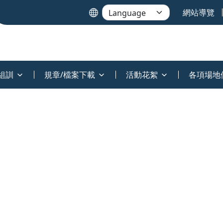
網站導覽
組訓
規章/檔案下載
活動花絮
各項場地