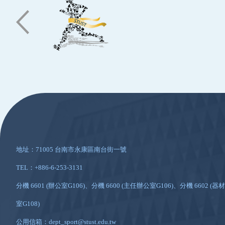
:::
地址：71005 台南市永康區南台街一號
TEL：+886-6-253-3131
分機 6601 (辦公室G106)、分機 6600 (主任辦公室G106)、分機 6602 (器材
室G108)
公用信箱：dept_sport@stust.edu.tw