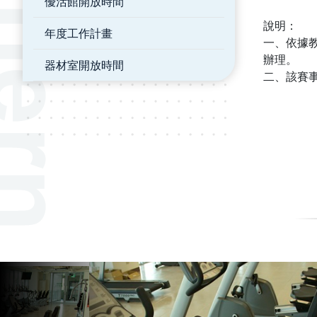
優活館開放時間
說明：
年度工作計畫
一、依據教
辦理。
器材室開放時間
二、該賽事