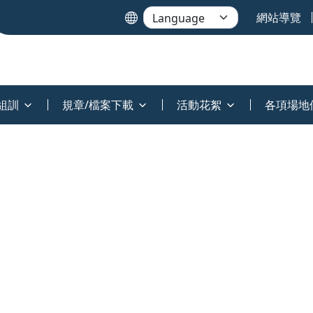
網站導覽
組訓
規章/檔案下載
活動花絮
各項場地