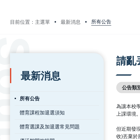
所有公告
目前位置：主選單
最新消息
:::
:::
請亂
最新消息
公告類
所有公告
為讓本校
體育課程加退選須知
上課環境
體育選課及加退選常見問題
但近期發現
收)丟棄於