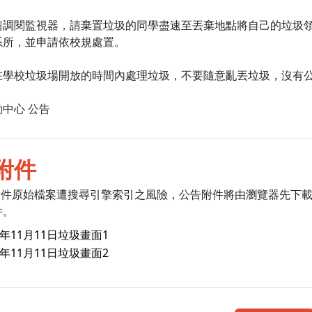
請調閱監視器，請棄置垃圾的同學盡速至丟棄地點將自己的垃圾
系所，並申請依校規處置。
在學校垃圾場開放的時間內處理垃圾，不要隨意亂丟垃圾，沒有
中心 公告
附件
附件原始檔案遭搜尋引擎索引之風險，公告附件將由瀏覽器先下
件。
3年11月11日垃圾畫面1
3年11月11日垃圾畫面2