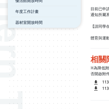
優活館開放時間
目前已申
年度工作計畫
通知所屬
器材室開放時間
【請同學
體育與運動
相關
※為降低
否開啟附
11
11