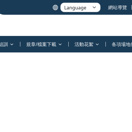
網站導覽
組訓
規章/檔案下載
活動花絮
各項場地