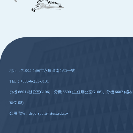
:::
地址：71005 台南市永康區南台街一號
TEL：+886-6-253-3131
分機 6601 (辦公室G106)、分機 6600 (主任辦公室G106)、分機 6602 (器材
室G108)
公用信箱：dept_sport@stust.edu.tw