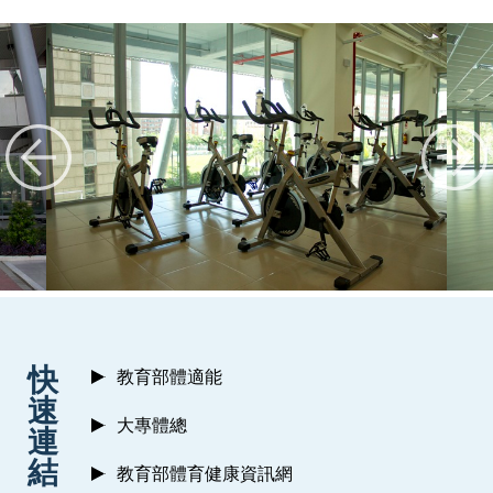
:::
快
教育部體適能
速
大專體總
連
結
教育部體育健康資訊網