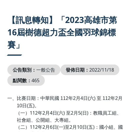
:::
【訊息轉知】「2023高雄市第
16屆樹德超力盃全國羽球錦標
賽」
公告類別：
一般公告
發佈日期：
2022/11/18
點閱數：
465
一、比賽日期：中華民國
112
年
2
月
4
日
(
六
)
至
112
年
2
月
10
日
(
五
)
。
（一）
112
年
2
月
4
日
(
六
)
至
2
月
5(
日
)
：教職員工組、
社會組、公開組、大專組。
（二）
112
年
2
月
6
日
(
一
)
至
2
月
10
日
(
五
)
：國小組、國