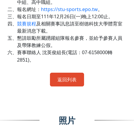
中組、高中職組。
二、報名網址：
https://stu-sports.epo.tw
。
三、報名日期至
111
年
12
月
26
日
(
一
)
晚上
12:00
止。
四、
競賽規程
及相關賽事訊息請至樹德科技大學體育室
最新消息下載。
五、懇請鼓勵所屬踴躍組隊報名參賽，並給予參賽人員
及帶隊教練公假。
六、賽事聯絡人 沈英俊組長
(
電話：
07-6158000
轉
2851)
。
返回列表
照片