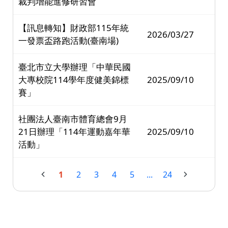
裁判增能進修研習會
【訊息轉知】財政部115年統
2026/03/27
一發票盃路跑活動(臺南場)
臺北市立大學辦理「中華民國
大專校院114學年度健美錦標
2025/09/10
賽」
社團法人臺南市體育總會9月
21日辦理「114年運動嘉年華
2025/09/10
活動」
1
2
3
4
5
...
24