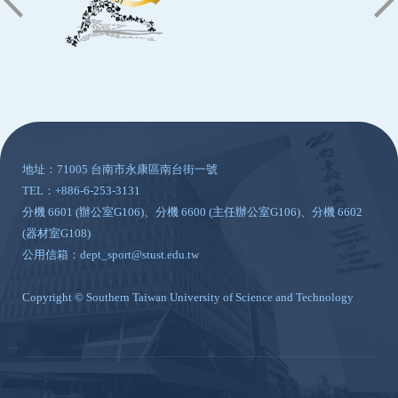
:::
地址：71005 台南市永康區南台街一號
TEL：+886-6-253-3131
分機 6601 (辦公室G106)、分機 6600 (主任辦公室G106)、分機 6602
(器材室G108)
公用信箱：dept_sport@stust.edu.tw
Copyright © Southern Taiwan University of Science and Technology