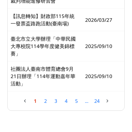
裁判增能進修研習會
【訊息轉知】財政部115年統
2026/03/27
一發票盃路跑活動(臺南場)
臺北市立大學辦理「中華民國
大專校院114學年度健美錦標
2025/09/10
賽」
社團法人臺南市體育總會9月
21日辦理「114年運動嘉年華
2025/09/10
活動」
1
2
3
4
5
...
24