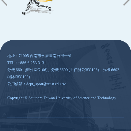
:::
地址：71005 台南市永康區南台街一號
TEL：+886-6-253-3131
分機 6601 (辦公室G106)、分機 6600 (主任辦公室G106)、分機 6602
(器材室G108)
公用信箱：dept_sport@stust.edu.tw
Copyright © Southern Taiwan University of Science and Technology