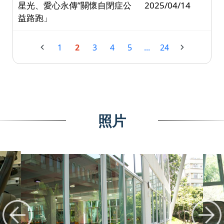
星光、愛心永傳”關懷自閉症公
2025/04/14
益路跑」
1
2
3
4
5
...
24
照片