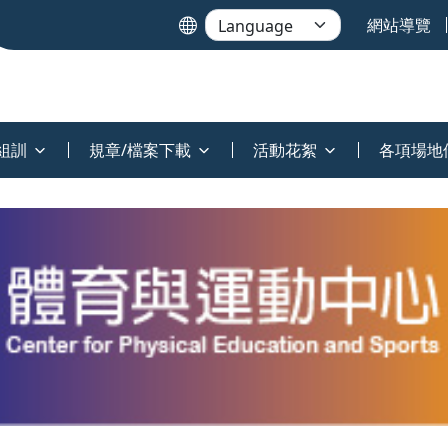
網站導覽
組訓
規章/檔案下載
活動花絮
各項場地