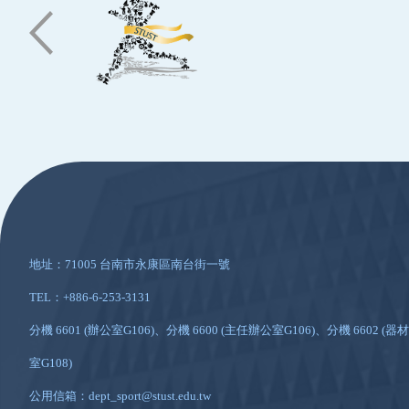
:::
地址：71005 台南市永康區南台街一號
TEL：+886-6-253-3131
分機 6601 (辦公室G106)、分機 6600 (主任辦公室G106)、分機 6602 (器材
室G108)
公用信箱：dept_sport@stust.edu.tw