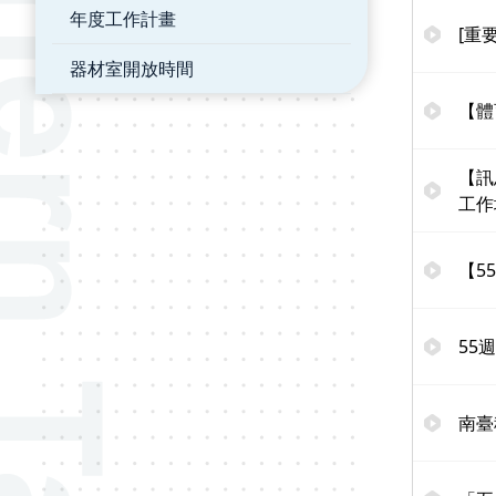
年度工作計畫
[重
器材室開放時間
【體
【訊
工作
【5
55
南臺