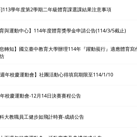
要]113學年度第2學期二年級體育課選課結果注意事項
育與運動中心】114年度體育獎學金申請公告(114/3/5截止)
息轉知】國立臺中教育大學辦理114年『躍動莪行』適應體育寫
坊
5週年校慶運動會】社團活動心得填寫期限至114/1/10
週年校慶運動會-12月14日決賽賽程公告
科大教職員工健步如飛計時賽-成績公告