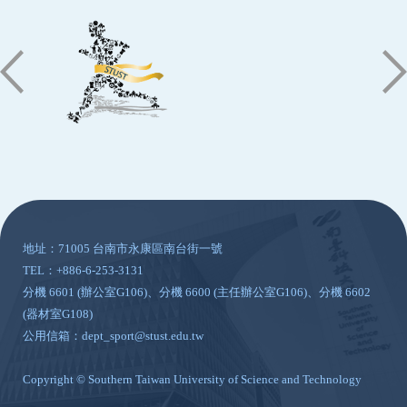
:::
地址：71005 台南市永康區南台街一號
TEL：+886-6-253-3131
分機 6601 (辦公室G106)、分機 6600 (主任辦公室G106)、分機 6602
(器材室G108)
公用信箱：dept_sport@stust.edu.tw
Copyright © Southern Taiwan University of Science and Technology