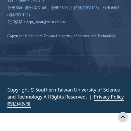
TEL：+886-6-253-3131
分機 6601 (辦公室G106)、分機 6600 (主任辦公室G106)、分機 6602
(器材室G108)
公用信箱：dept_sport@stust.edu.tw
Copyright © Southern Taiwan University of Science and Technology
Copyright © Southern Taiwan University of Science
and Technology All Rights Reserved. ｜
Privacy Policy
隱私權政策