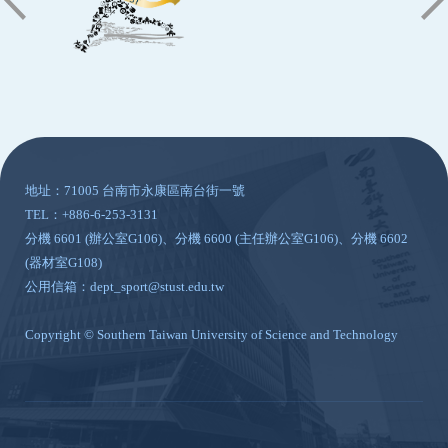
:::
地址：71005 台南市永康區南台街一號
TEL：+886-6-253-3131
分機 6601 (辦公室G106)、分機 6600 (主任辦公室G106)、分機 6602
(器材室G108)
公用信箱：dept_sport@stust.edu.tw
Copyright © Southern Taiwan University of Science and Technology