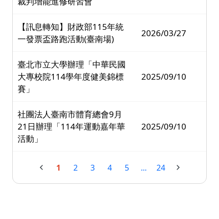
裁判增能進修研習會
【訊息轉知】財政部115年統
2026/03/27
一發票盃路跑活動(臺南場)
臺北市立大學辦理「中華民國
大專校院114學年度健美錦標
2025/09/10
賽」
社團法人臺南市體育總會9月
21日辦理「114年運動嘉年華
2025/09/10
活動」
1
2
3
4
5
...
24