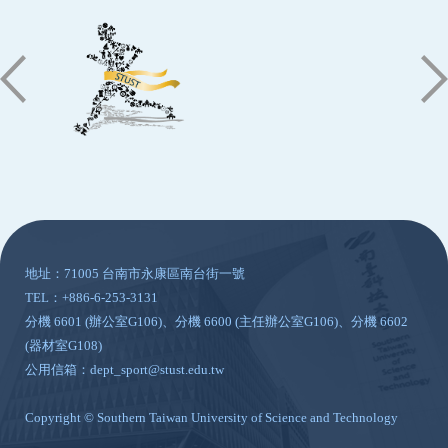
:::
地址：71005 台南市永康區南台街一號
TEL：+886-6-253-3131
分機 6601 (辦公室G106)、分機 6600 (主任辦公室G106)、分機 6602
(器材室G108)
公用信箱：dept_sport@stust.edu.tw
Copyright © Southern Taiwan University of Science and Technology