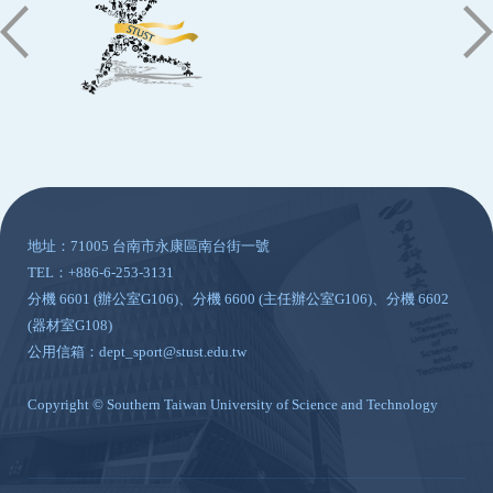
:::
地址：71005 台南市永康區南台街一號
TEL：+886-6-253-3131
分機 6601 (辦公室G106)、分機 6600 (主任辦公室G106)、分機 6602
(器材室G108)
公用信箱：dept_sport@stust.edu.tw
Copyright © Southern Taiwan University of Science and Technology