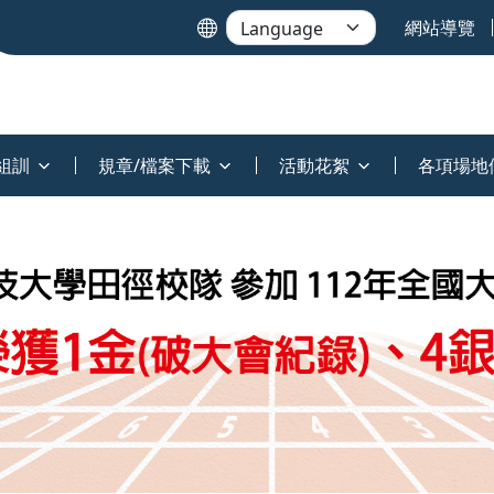
網站導覽
組訓
規章/檔案下載
活動花絮
各項場地