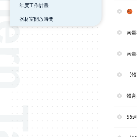
年度工作計畫
🏀
器材室開放時間
南臺
南臺
【體
體育
56