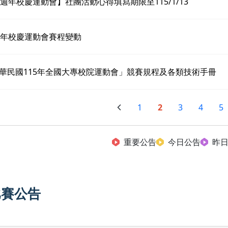
6週年校慶運動會】社團活動心得填寫期限至115/1/13
週年校慶運動會賽程變動
華民國115年全國大專校院運動會」競賽規程及各類技術手冊
1
2
3
4
5
重要公告
今日公告
昨
比賽公告