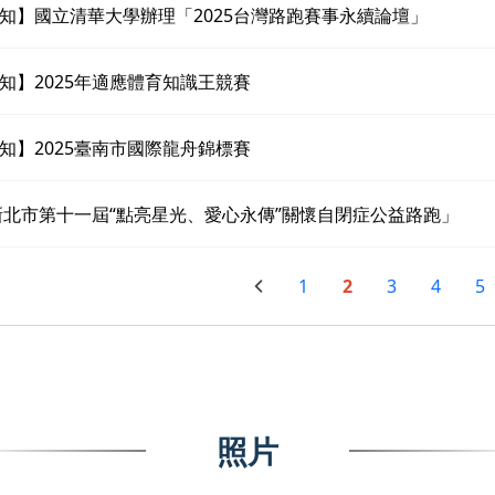
知】國立清華大學辦理「2025台灣路跑賽事永續論壇」
知】2025年適應體育知識王競賽
知】2025臺南市國際龍舟錦標賽
5新北市第十一屆“點亮星光、愛心永傳”關懷自閉症公益路跑」
1
2
3
4
5
照片