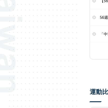
【5
56
「中
運動