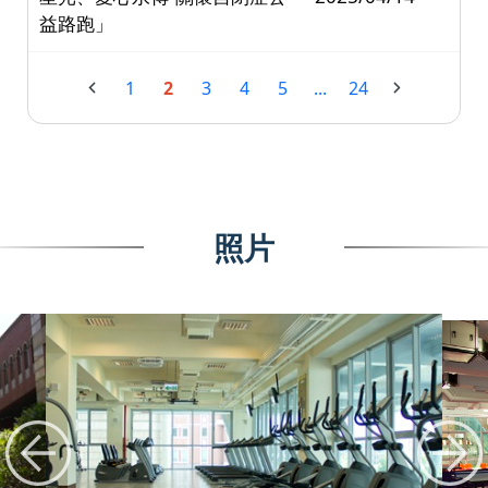
益路跑」
1
2
3
4
5
...
24
照片