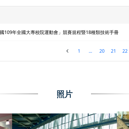
國109年全國大專校院運動會」競賽規程暨18種類技術手冊
1
...
20
21
22
照片