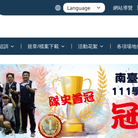
網站導覽
組訓
規章/檔案下載
活動花絮
各項場地