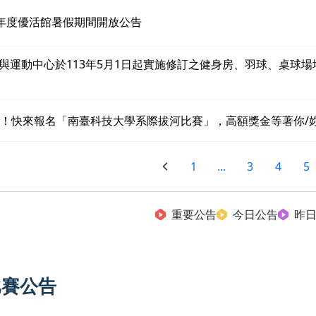
3年度優活館暑假期間開放公告
與運動中心於113年5月1日起實施修訂之健身房、羽球、桌球場
沙！快來報名「南臺科技大學系際拔河比賽」，高額獎金等著你/
1
...
3
4
5
重要公告
今日公告
昨
比賽公告