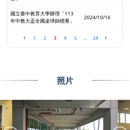
國立臺中教育大學辦理「113
2024/10/16
年中教大盃全國桌球錦標賽」
1
2
3
4
5
...
24
照片