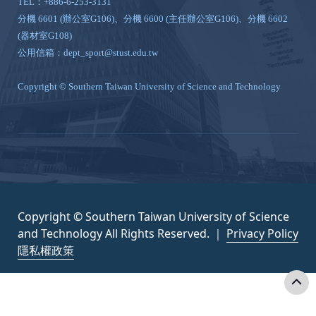
TEL：+886-6-253-3131
分機 6601 (辦公室G106)、分機 6600 (主任辦公室G106)、分機 6602
(器材室G108)
公用信箱：dept_sport@stust.edu.tw
Copyright © Southern Taiwan University of Science and Technology
Copyright © Southern Taiwan University of Science
and Technology All Rights Reserved. ｜
Privacy Policy
隱私權政策