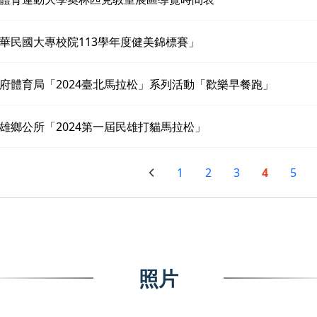
華民國大專校院113學年度健美錦標賽」
府體育局「2024臺北馬拉松」系列活動「歡樂早餐跑」
雄鄉公所「2024第一屆民雄打貓馬拉松」
1
2
3
4
5
照片