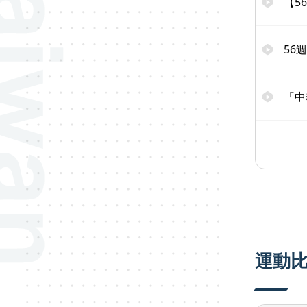
【5
56
「中
運動