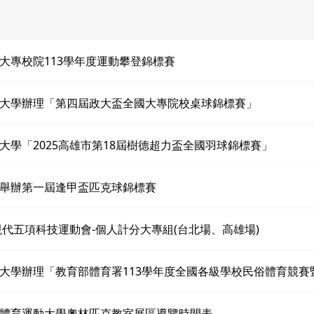
大專校院113學年度運動攀登錦標賽
大學辦理「第四屆政大盃全國大專院校桌球錦標賽」
大學「2025高雄市第18屆樹德超力盃全國羽球錦標賽」
舉辦第一屆逢甲盃匹克球錦標賽
新現代五項科技運動會-個人計分大專組(台北場、高雄場)
大學辦理「教育部體育署113學年度全國各級學校民俗體育競賽
體育運動大學奧林匹克教室展區導覽時間表