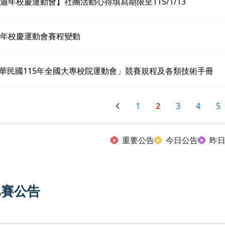
6週年校慶運動會】社團活動心得填寫期限至115/1/13
週年校慶運動會賽程變動
華民國115年全國大專校院運動會」競賽規程及各類技術手冊
1
2
3
4
5
重要公告
今日公告
昨
比賽公告