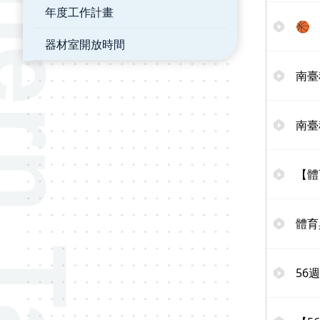
年度工作計畫
🏀
器材室開放時間
南臺
南臺
【體
體育
56