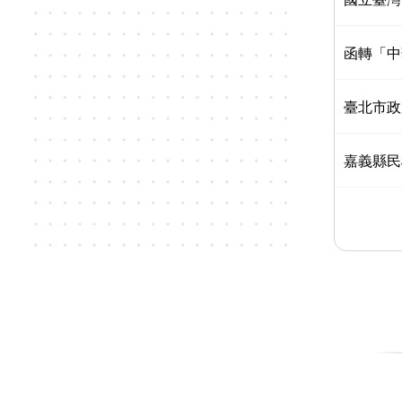
函轉「中
臺北市政
嘉義縣民