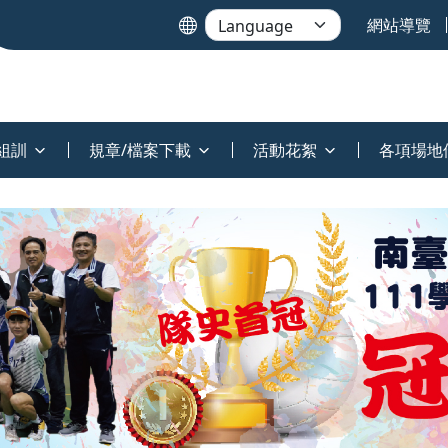
網站導覽
組訓
規章/檔案下載
活動花絮
各項場地