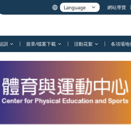
網站導覽
組訓
規章/檔案下載
活動花絮
各項場地