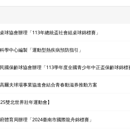
桌球協會辦理「113年總統盃社會組桌球錦標賽」
科學中心編製「運動型熱疾病預防指引」
民國保齡球協會辦理「113學年度全國青少年中正盃保齡球錦標
高爾夫球場事業協進會結合青春動滋券推動方案
025雙北世界壯年運動會】
府體育局辦理「2024臺南市國際龍舟錦標賽」