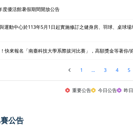
3年度優活館暑假期間開放公告
與運動中心於113年5月1日起實施修訂之健身房、羽球、桌球場
沙！快來報名「南臺科技大學系際拔河比賽」，高額獎金等著你/
1
...
3
4
5
重要公告
今日公告
昨
比賽公告