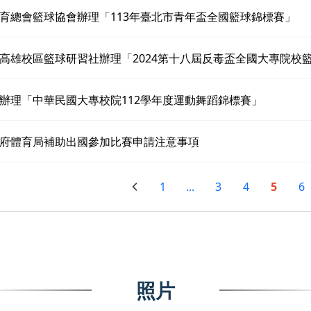
育總會籃球協會辦理「113年臺北市青年盃全國籃球錦標賽」
高雄校區籃球研習社辦理「2024第十八屆反毒盃全國大專院校
辦理「中華民國大專校院112學年度運動舞蹈錦標賽」
府體育局補助出國參加比賽申請注意事項
1
...
3
4
5
6
照片