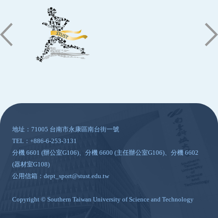
:::
地址：71005 台南市永康區南台街一號
TEL：+886-6-253-3131
分機 6601 (辦公室G106)、分機 6600 (主任辦公室G106)、分機 6602
(器材室G108)
公用信箱：dept_sport@stust.edu.tw
Copyright © Southern Taiwan University of Science and Technology