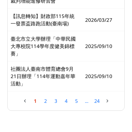
裁判增能進修研習會
【訊息轉知】財政部115年統
2026/03/27
一發票盃路跑活動(臺南場)
臺北市立大學辦理「中華民國
大專校院114學年度健美錦標
2025/09/10
賽」
社團法人臺南市體育總會9月
21日辦理「114年運動嘉年華
2025/09/10
活動」
1
2
3
4
5
...
24