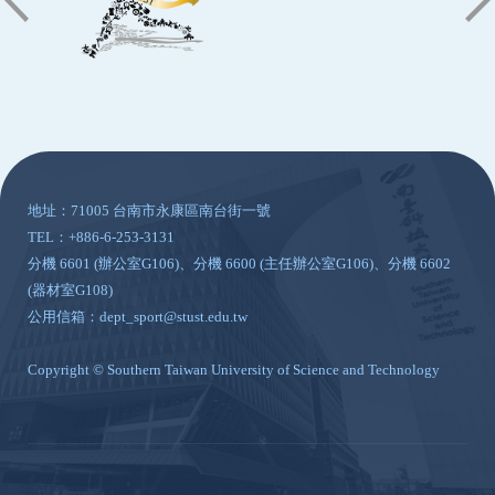
:::
地址：71005 台南市永康區南台街一號
TEL：+886-6-253-3131
分機 6601 (辦公室G106)、分機 6600 (主任辦公室G106)、分機 6602
(器材室G108)
公用信箱：dept_sport@stust.edu.tw
Copyright © Southern Taiwan University of Science and Technology