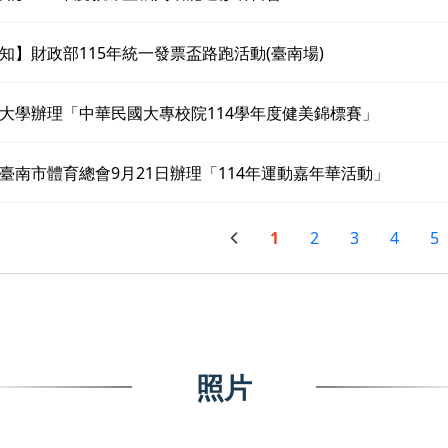
知】財政部115年統一發票盃路跑活動(臺南場)
大學辦理「中華民國大專校院114學年度健美錦標賽」
臺南市體育總會9月21日辦理「114年運動嘉年華活動」
1
2
3
4
5
照片