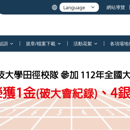
網站導覽
組訓
規章/檔案下載
活動花絮
各項場地