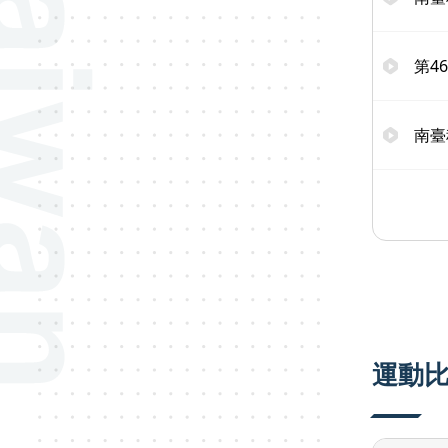
第4
南臺
運動