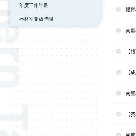
年度工作計畫
體育
器材室開放時間
南臺
【體
【成
南臺
【賽
南臺