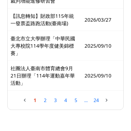
裁判增能進修研習會
【訊息轉知】財政部115年統
2026/03/27
一發票盃路跑活動(臺南場)
臺北市立大學辦理「中華民國
大專校院114學年度健美錦標
2025/09/10
賽」
社團法人臺南市體育總會9月
21日辦理「114年運動嘉年華
2025/09/10
活動」
1
2
3
4
5
...
24