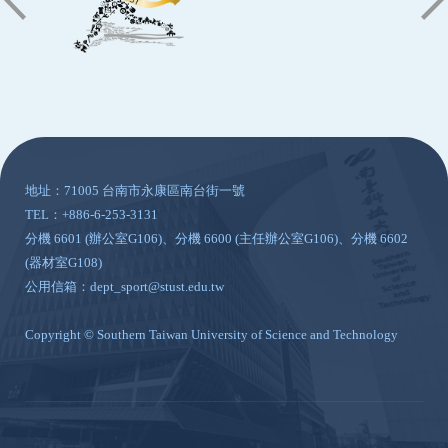
:::
地址：71005 台南市永康區南台街一號
TEL：+886-6-253-3131
分機 6601 (辦公室G106)、分機 6600 (主任辦公室G106)、分機 6602
(器材室G108)
公用信箱：dept_sport@stust.edu.tw
Copyright © Southern Taiwan University of Science and Technology