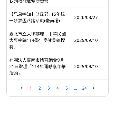
裁判增能進修研習會
【訊息轉知】財政部115年統
2026/03/27
一發票盃路跑活動(臺南場)
臺北市立大學辦理「中華民國
大專校院114學年度健美錦標
2025/09/10
賽」
社團法人臺南市體育總會9月
21日辦理「114年運動嘉年華
2025/09/10
活動」
1
2
3
4
5
...
24