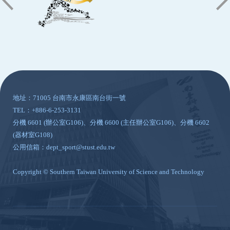
:::
地址：71005 台南市永康區南台街一號
TEL：+886-6-253-3131
分機 6601 (辦公室G106)、分機 6600 (主任辦公室G106)、分機 6602
(器材室G108)
公用信箱：dept_sport@stust.edu.tw
Copyright © Southern Taiwan University of Science and Technology