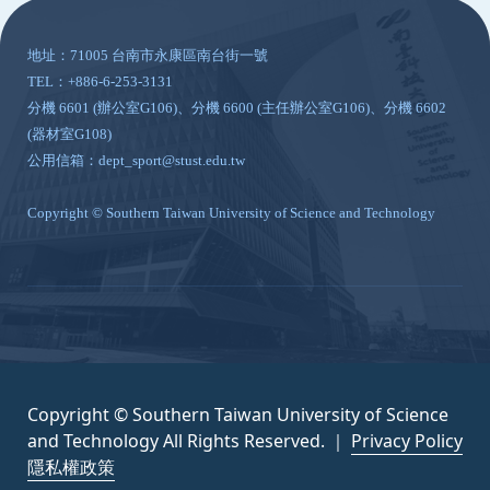
地址：71005 台南市永康區南台街一號
TEL：+886-6-253-3131
分機 6601 (辦公室G106)、分機 6600 (主任辦公室G106)、分機 6602
(器材室G108)
公用信箱：dept_sport@stust.edu.tw
Copyright © Southern Taiwan University of Science and Technology
Copyright © Southern Taiwan University of Science
and Technology All Rights Reserved. ｜
Privacy Policy
隱私權政策