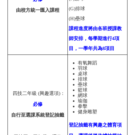
(G)排球
由校方統一匯入課程
(H)壘球
課程進度將由各班授課教
師安排，每學期進行4項
目，一學年共為8項目
有氧舞蹈
羽球
桌球
排球
壘球
籃球
四技二年級 (興趣選項)：
網球
瑜珈
必修
拳擊
健身雕塑
自行至選課系統登記抽籤
登記抽籤有興趣之體育項