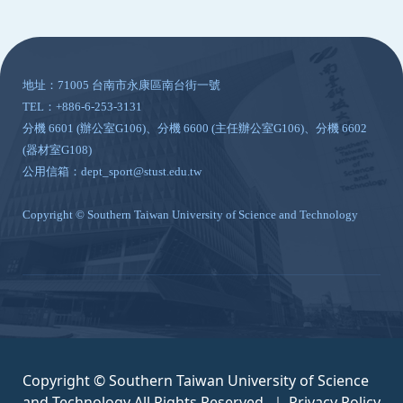
:::
地址：71005 台南市永康區南台街一號
TEL：+886-6-253-3131
分機 6601 (辦公室G106)、分機 6600 (主任辦公室G106)、分機 6602
(器材室G108)
公用信箱：dept_sport@stust.edu.tw
Copyright © Southern Taiwan University of Science and Technology
Copyright © Southern Taiwan University of Science
and Technology All Rights Reserved. ｜
Privacy Policy