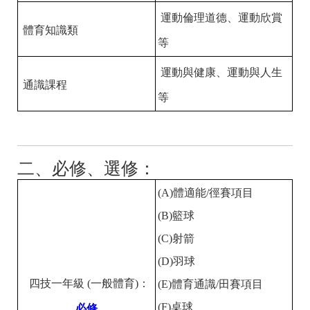
運動倫理道德、運動欣賞
體育知識類
等
運動與健康、運動與人生
通識課程
等
二、必修、選修：
(A)體適能/徑賽項目
(B)籃球
(C)射箭
(D)羽球
四技一年級 (一般體育)：
(E)體育通識/田賽項目
(F)桌球
必修