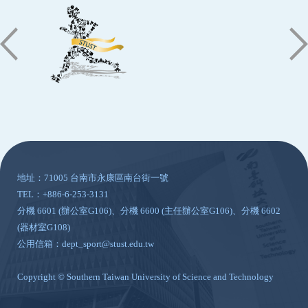
:::
地址：71005 台南市永康區南台街一號
TEL：+886-6-253-3131
分機 6601 (辦公室G106)、分機 6600 (主任辦公室G106)、分機 6602
(器材室G108)
公用信箱：dept_sport@stust.edu.tw
Copyright © Southern Taiwan University of Science and Technology