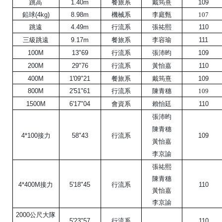
跳高
1.40m
餐旅系
戴筠熹
109
鉛球(4kg)
8.98m
機械系
李庭甄
107
跳遠
4.49m
行流系
張祐熙
110
三級跳遠
9.17m
餐旅系
李容瑜
111
100M
13"69
行流系
張沛昀
109
200M
29"76
行流系
黃怡嘉
110
400M
1'09"21
餐旅系
戴筠熹
109
800M
2'51"61
行流系
陳青穗
109
1500M
6'17"04
會資系
賴怡廷
110
張沛昀
陳青穗
行流系
4*100接力
58"43
109
黃怡嘉
李京諭
張祐熙
陳青穗
行流系
4*400M接力
5'18"45
110
黃怡嘉
李京諭
2000公尺大隊
5'23"57
行流系
110