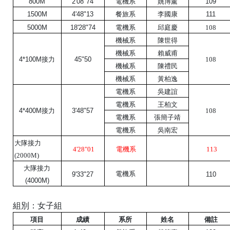
姚博薰
800M
2'08"74
電機系
109
1500M
4'48"13
餐旅系
李國康
111
5000M
18'28"74
電機系
邱庭慶
108
機械系
陳世得
機械系
賴威甫
4*100M接力
45"50
108
機械系
陳禮民
機械系
黃柏逸
電機系
吳建誼
電機系
王柏文
4*400M接力
3'48"57
108
電機系
張簡子靖
電機系
吳南宏
大隊接力
4'28"01
電機系
113
(2000M)
大隊接力
電機系
9'33"27
110
(4000M)
組別：女子組
項目
成績
系所
姓名
備註