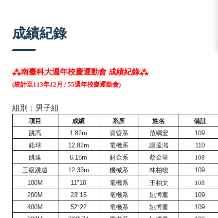
:::
成績紀錄
⁂南臺科大
週年校慶運動會 成績紀錄
⁂
(統計至113年12月 / 55週年校慶運動會)
組別：男子組
項目
成績
系所
姓名
備註
跳高
1.82m
資管系
范綱宏
109
鉛球
12.82m
電機系
謝孟澔
110
跳遠
6.18m
財金系
蔡金華
108
三級跳遠
12.33m
機械系
林柏竣
109
100M
11"10
電機系
王柏文
108
200M
23"15
電機系
姚博薰
109
姚博薰
400M
52"22
電機系
109