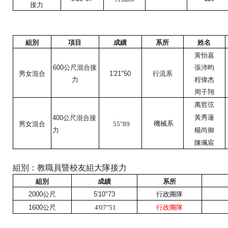
接力
組別
項目
成績
系所
姓名
黃怡嘉
600公尺混合接
張沛昀
男女混合
1'21"50
行流系
力
程偉杰
周子翔
萬哲弦
黃秀蓮
400公尺混合接
機械系
男女混合
55"89
力
楊尚御
陳珮宸
組別：教職員暨校友組大隊接力
組別
成績
系所
2000公尺
5'10"73
行政團隊
1600公尺
4'07"51
行政團隊