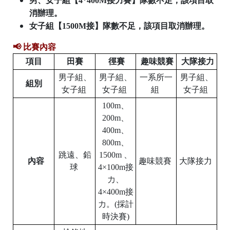
男、女子組【4*400M接力賽】隊數不足，該項目取
消辦理。
女子組【1500M接】隊數不足，該項目取消辦理。
📢
比賽內容
項目
田賽
徑賽
趣味競賽
大隊接力
男子組、
男子組、
一系所一
男子組、
組別
女子組
女子組
組
女子組
100m、
200m、
400m、
800m、
跳遠、鉛
1500m
、
內容
趣味競賽
大隊接力
球
4×100m接
力、
4×400m接
力。(採計
時決賽)