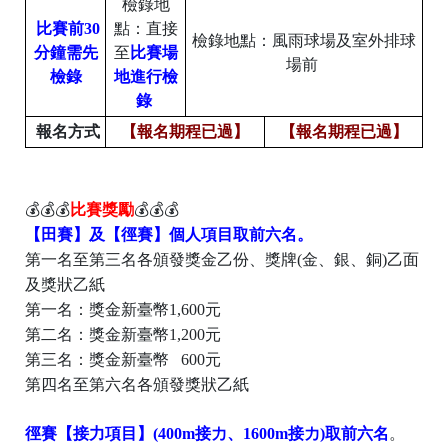
檢錄地
比賽前30
點：
直接
檢錄地點：風雨球場及室外排球
分鐘需先
至
比賽場
場前
檢錄
地進行檢
錄
報名方式
【報名期程已過】
【報名期程已過】
💰
💰
💰
比賽獎勵
💰
💰
💰
【田賽】及
【
徑賽
】
個人項目取前六名。
第一名至第三名各頒發獎金乙份、獎牌(金、銀、銅)乙面
及獎狀乙紙
第一名：獎金新臺幣1,600元
第二名：獎金新臺幣1,200元
第三名：獎金新臺幣 600元
第四名至第六名各頒發獎狀乙紙
徑賽
【
接力項目
】
(400m接力、1600m接力)取前六名
。