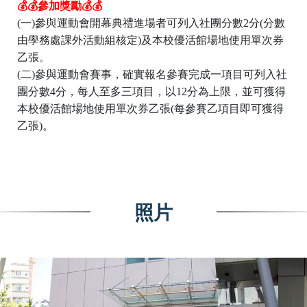
💰
💰
參加獎勵
💰
💰
(一)參與運動會開幕典禮進場者可列入社團分數2分(分數
由學務處課外活動組核定)及本校優活館場地使用單次券
乙張。
(二)參與運動會賽事，確實報名參賽完成一項目可列入社
團分數4分，每人至多三項目，以12分為上限，並可獲得
本校優活館場地使用單次券乙張(每參賽乙項目即可獲得
乙張)。
照片