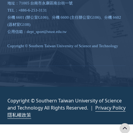
地址：71005 台南市永康區南台街一號
TEL：+886-6-253-3131
分機 6601 (辦公室G106)、分機 6600 (主任辦公室G106)、分機 6602
(器材室G108)
公用信箱：dept_sport@stust.edu.tw
Copyright © Southern Taiwan University of Science and Technology
Copyright © Southern Taiwan University of Science
and Technology All Rights Reserved. ｜
Privacy Policy
隱私權政策