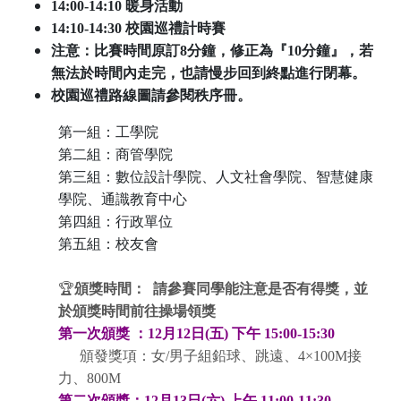
14:00-14:10 暖身活動
14:10-14:30 校園巡禮計時賽
注意：比賽時間原訂8分鐘，修正為『10分鐘』，若
無法於時間內走完，也請慢步回到終點進行閉幕。
校園巡禮路線圖請參閱秩序冊。
第一組：工學院
第二組：商管學院
第三組：數位設計學院、人文社會學院、智慧健康
學院、通識教育中心
第四組：行政單位
第五組：校友會
🏆
頒獎時間：
請參賽同學能注意是否有得獎，並
於頒獎時間前往操場領獎
第一次頒獎 ：12月12日(五) 下午 15:00-15:30
頒發獎項：女/男子組鉛球、跳遠、4×100M接
力、800M
第二次頒獎：12月13日(六) 上午 11:00-11:30