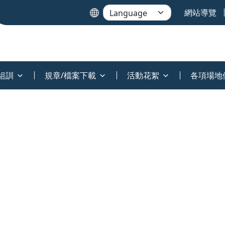
網站導覽
組訓
規章/檔案下載
活動花絮
各項場地