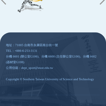
:::
地址：71005 台南市永康區南台街一號
TEL：+886-6-253-3131
分機 6601 (辦公室G106)、分機 6600 (主任辦公室G106)、分機 6602
(器材室G108)
公用信箱：dept_sport@stust.edu.tw
Copyright © Southern Taiwan University of Science and Technology