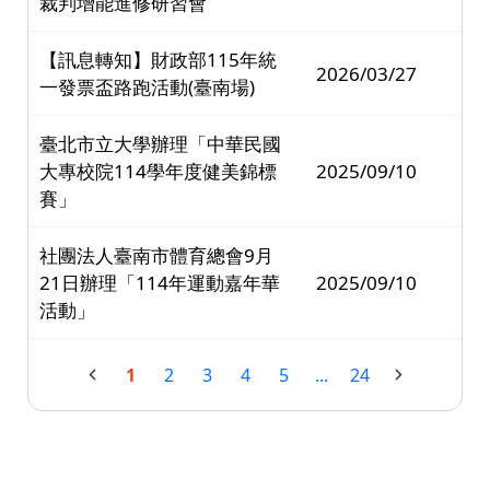
裁判增能進修研習會
【訊息轉知】財政部115年統
2026/03/27
一發票盃路跑活動(臺南場)
臺北市立大學辦理「中華民國
大專校院114學年度健美錦標
2025/09/10
賽」
社團法人臺南市體育總會9月
21日辦理「114年運動嘉年華
2025/09/10
活動」
1
2
3
4
5
...
24