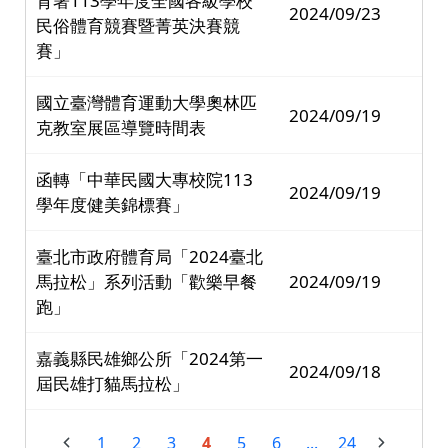
育署113學年度全國各級學校
2024/09/23
民俗體育競賽暨菁英決賽競
賽」
國立臺灣體育運動大學奧林匹
2024/09/19
克教室展區導覽時間表
函轉「中華民國大專校院113
2024/09/19
學年度健美錦標賽」
臺北市政府體育局「2024臺北
馬拉松」系列活動「歡樂早餐
2024/09/19
跑」
嘉義縣民雄鄉公所「2024第一
2024/09/18
屆民雄打貓馬拉松」
1
2
3
4
5
6
...
24