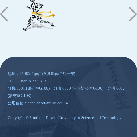
:::
地址：71005 台南市永康區南台街一號
TEL：+886-6-253-3131
分機 6601 (辦公室G106)、分機 6600 (主任辦公室G106)、分機 6602
(器材室G108)
公用信箱：dept_sport@stust.edu.tw
Copyright © Southern Taiwan University of Science and Technology