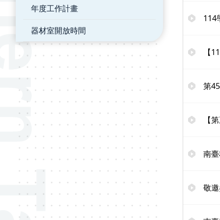
年度工作計畫
11
器材室開放時間
【1
第4
【第
南臺
敬邀