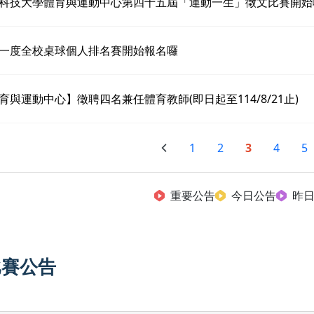
科技大學體育與運動中心第四十五屆「運動一生」徵文比賽開始
一度全校桌球個人排名賽開始報名囉
育與運動中心】徵聘四名兼任體育教師(即日起至114/8/21止)
1
2
3
4
5
重要公告
今日公告
昨
比賽公告