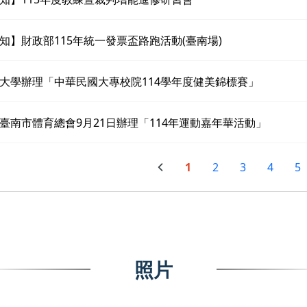
知】財政部115年統一發票盃路跑活動(臺南場)
大學辦理「中華民國大專校院114學年度健美錦標賽」
臺南市體育總會9月21日辦理「114年運動嘉年華活動」
1
2
3
4
5
照片