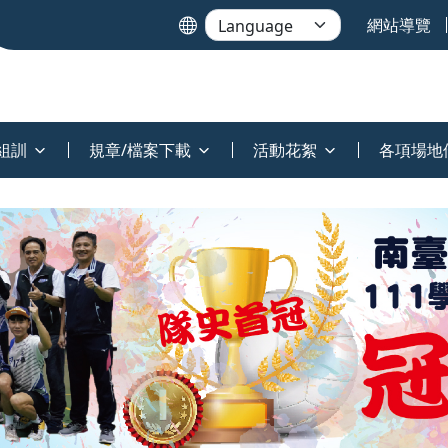
網站導覽
組訓
規章/檔案下載
活動花絮
各項場地