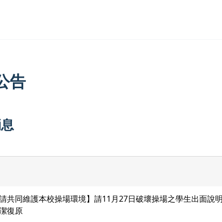
公告
消息
請共同維護本校操場環境】請11月27日破壞操場之學生出面說
潔復原