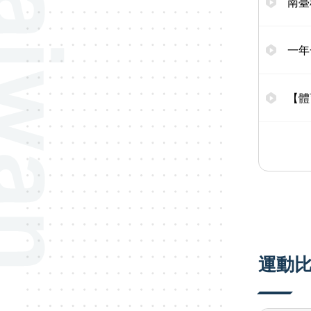
南臺
一年
【體
運動