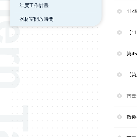
年度工作計畫
11
器材室開放時間
【1
第4
【第
南臺
敬邀