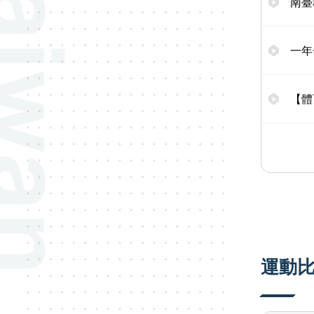
南臺
一年
【體
運動