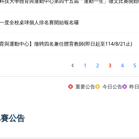
科技大學體育與運動中心第四十五屆「運動一生」徵文比賽開始
一度全校桌球個人排名賽開始報名囉
育與運動中心】徵聘四名兼任體育教師(即日起至114/8/21止)
1
2
3
4
5
重要公告
今日公告
昨
比賽公告