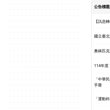
公告標題
【訊息轉
國立臺北
奧林匹克
114年
「中華民
手冊
「運動科