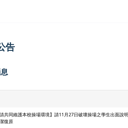
公告
消息
請共同維護本校操場環境】請11月27日破壞操場之學生出面說
潔復原