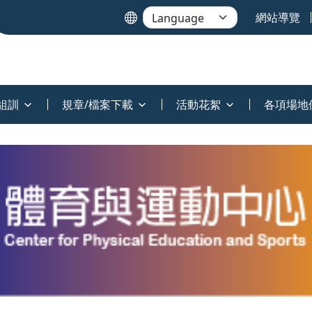
網站導覽
組訓
規章/檔案下載
活動花絮
各項場地