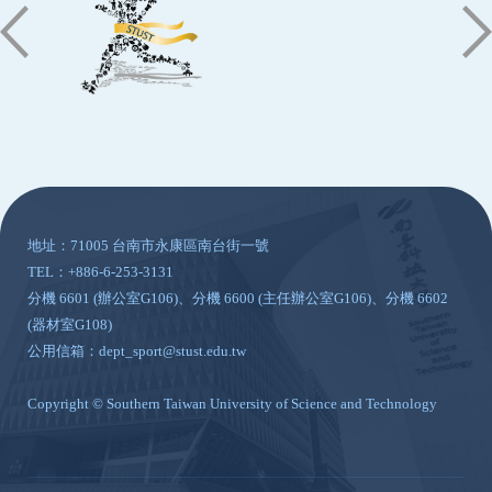
:::
地址：71005 台南市永康區南台街一號
TEL：+886-6-253-3131
分機 6601 (辦公室G106)、分機 6600 (主任辦公室G106)、分機 6602
(器材室G108)
公用信箱：dept_sport@stust.edu.tw
Copyright © Southern Taiwan University of Science and Technology