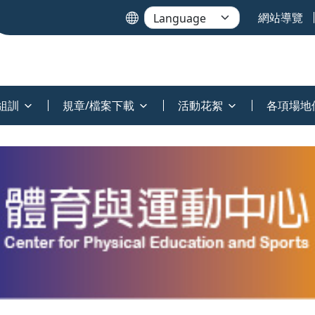
網站導覽
組訓
規章/檔案下載
活動花絮
各項場地