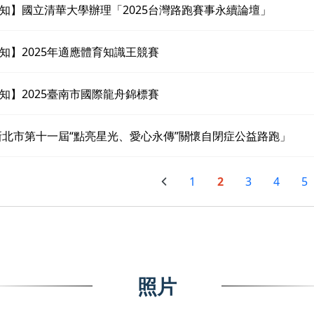
知】國立清華大學辦理「2025台灣路跑賽事永續論壇」
知】2025年適應體育知識王競賽
知】2025臺南市國際龍舟錦標賽
5新北市第十一屆“點亮星光、愛心永傳”關懷自閉症公益路跑」
1
2
3
4
5
照片