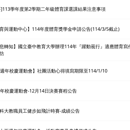
要]113學年度第2學期二年級體育課選課結果注意事項
育與運動中心】114年度體育獎學金申請公告(114/3/5截止)
息轉知】國立臺中教育大學辦理114年『躍動莪行』適應體育寫
坊
5週年校慶運動會】社團活動心得填寫期限至114/1/10
週年校慶運動會-12月14日決賽賽程公告
科大教職員工健步如飛計時賽-成績公告