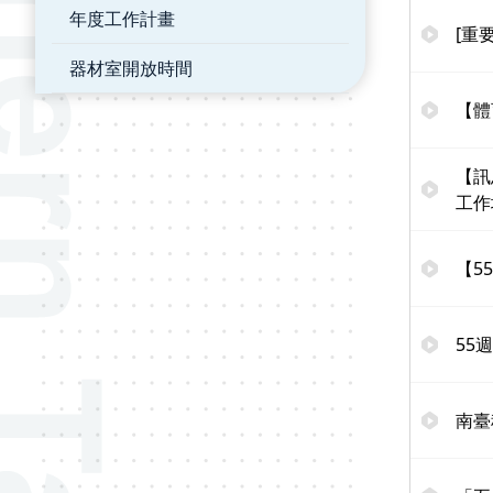
年度工作計畫
[重
器材室開放時間
【體
【訊
工作
【5
55
南臺