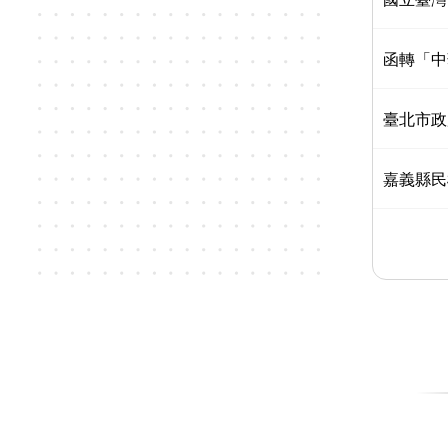
函轉「中
臺北市政
嘉義縣民