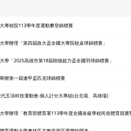
大專校院113學年度運動攀登錦標賽
大學辦理「第四屆政大盃全國大專院校桌球錦標賽」
大學「2025高雄市第18屆樹德超力盃全國羽球錦標賽」
舉辦第一屆逢甲盃匹克球錦標賽
新現代五項科技運動會-個人計分大專組(台北場、高雄場)
大學辦理「教育部體育署113學年度全國各級學校民俗體育競賽
體育運動大學奧林匹克教室展區導覽時間表