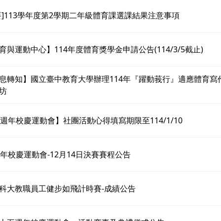
要]113學年度第2學期二年級體育課選課結果注意事項
育與運動中心】114年度體育獎學金申請公告(114/3/5截止)
息轉知】國立臺中教育大學辦理114年『躍動莪行』適應體育寫
坊
5週年校慶運動會】社團活動心得填寫期限至114/1/10
週年校慶運動會-12月14日決賽賽程公告
科大教職員工健步如飛計時賽-成績公告