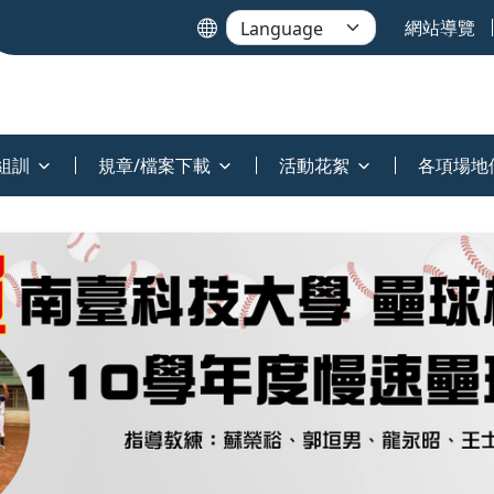
網站導覽
組訓
規章/檔案下載
活動花絮
各項場地