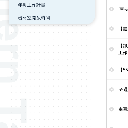
年度工作計畫
[重
器材室開放時間
【體
【訊
工作
【5
55
南臺