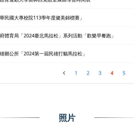
華民國大專校院113學年度健美錦標賽」
府體育局「2024臺北馬拉松」系列活動「歡樂早餐跑」
雄鄉公所「2024第一屆民雄打貓馬拉松」
1
2
3
4
5
照片