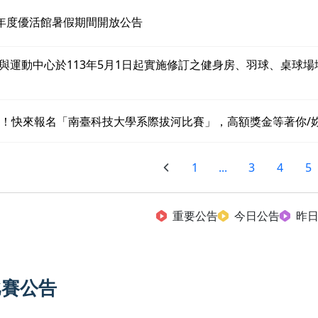
3年度優活館暑假期間開放公告
與運動中心於113年5月1日起實施修訂之健身房、羽球、桌球場
沙！快來報名「南臺科技大學系際拔河比賽」，高額獎金等著你/
1
...
3
4
5
重要公告
今日公告
昨
比賽公告