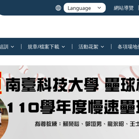
網站導覽
組訓
規章/檔案下載
活動花絮
各項場地