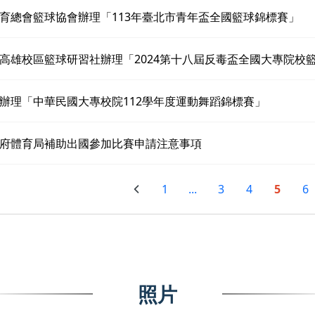
育總會籃球協會辦理「113年臺北市青年盃全國籃球錦標賽」
高雄校區籃球研習社辦理「2024第十八屆反毒盃全國大專院校
辦理「中華民國大專校院112學年度運動舞蹈錦標賽」
府體育局補助出國參加比賽申請注意事項
1
...
3
4
5
6
照片