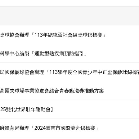
桌球協會辦理「113年總統盃社會組桌球錦標賽」
科學中心編製「運動型熱疾病預防指引」
民國保齡球協會辦理「113學年度全國青少年中正盃保齡球錦標
高爾夫球場事業協進會結合青春動滋券推動方案
025雙北世界壯年運動會】
府體育局辦理「2024臺南市國際龍舟錦標賽」