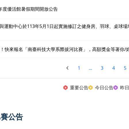
3年度優活館暑假期間開放公告
與運動中心於113年5月1日起實施修訂之健身房、羽球、桌球場
沙！快來報名「南臺科技大學系際拔河比賽」，高額獎金等著你/
1
...
3
4
5
重要公告
今日公告
昨
比賽公告