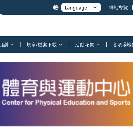
網站導覽
組訓
規章/檔案下載
活動花絮
各項場地