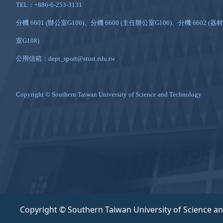
TEL：+886-6-253-3131
分機 6601 (辦公室G106)、分機 6600 (主任辦公室G106)、分機 6602 (器材
室G108)
公用信箱：dept_sport@stust.edu.tw
Copyright © Southern Taiwan University of Science and Technology
Copyright © Southern Taiwan University of Science a