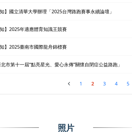
知】國立清華大學辦理「2025台灣路跑賽事永續論壇」
知】2025年適應體育知識王競賽
知】2025臺南市國際龍舟錦標賽
5新北市第十一屆“點亮星光、愛心永傳”關懷自閉症公益路跑」
1
2
3
4
5
照片