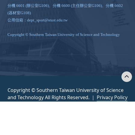
分機 6601 (辦公室G106)、分機 6600 (主任辦公室G106)、分機 6602
(器材室G108)
公用信箱：dept_sport@stust.edu.tw
Copyright © Southern Taiwan University of Science and Technology
Copyright © Southern Taiwan University of Science
and Technology All Rights Reserved. ｜
Privacy Policy
隱私權政策