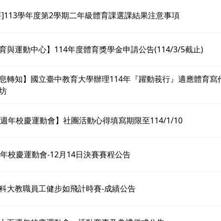
要]113學年度第2學期二年級體育課選課結果注意事項
育與運動中心】114年度體育獎學金申請公告(114/3/5截止)
息轉知】國立臺中教育大學辦理114年『躍動莪行』適應體育寫
坊
5週年校慶運動會】社團活動心得填寫期限至114/1/10
週年校慶運動會-12月14日決賽賽程公告
科大教職員工健步如飛計時賽-成績公告