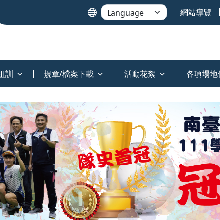
網站導覽
組訓
規章/檔案下載
活動花絮
各項場地