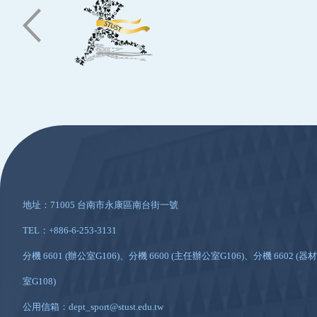
:::
地址：71005 台南市永康區南台街一號
TEL：+886-6-253-3131
分機 6601 (辦公室G106)、分機 6600 (主任辦公室G106)、分機 6602 (器材
室G108)
公用信箱：dept_sport@stust.edu.tw