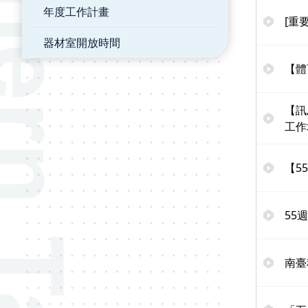
年度工作計畫
[重
器材室開放時間
【體
【訊
工作
【5
55
南臺