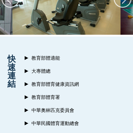
:::
快
教育部體適能
速
大專體總
連
結
教育部體育健康資訊網
教育部體育署
中華奧林匹克委員會
中華民國體育運動總會