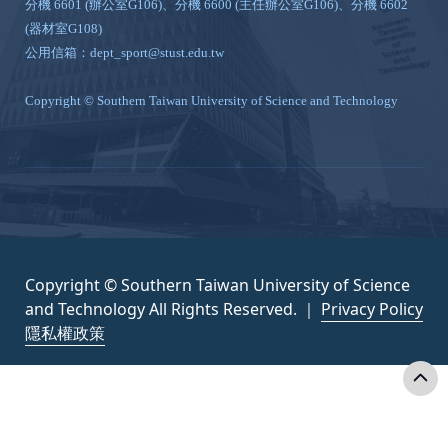
分機 6601 (辦公室G106)、分機 6600 (主任辦公室G106)、分機 6602
(器材室G108)
公用信箱：dept_sport@stust.edu.tw
Copyright © Southern Taiwan University of Science and Technology
Copyright © Southern Taiwan University of Science
and Technology All Rights Reserved. ｜
Privacy Policy
隱私權政策