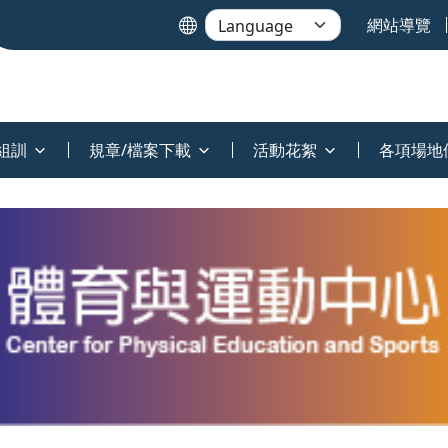
網站導覽
組訓
規章/檔案下載
活動花絮
各項場地