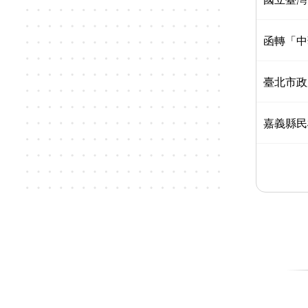
函轉「中
臺北市政
嘉義縣民