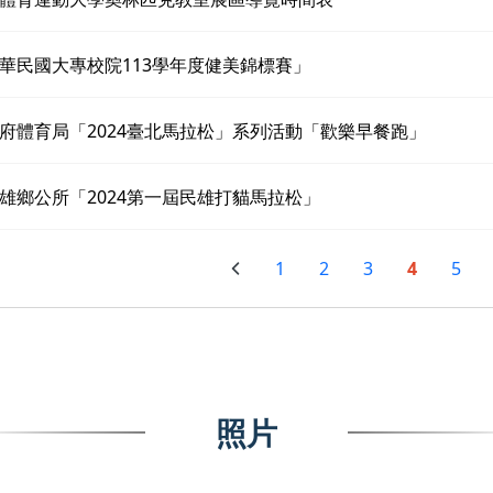
華民國大專校院113學年度健美錦標賽」
府體育局「2024臺北馬拉松」系列活動「歡樂早餐跑」
雄鄉公所「2024第一屆民雄打貓馬拉松」
1
2
3
4
5
照片