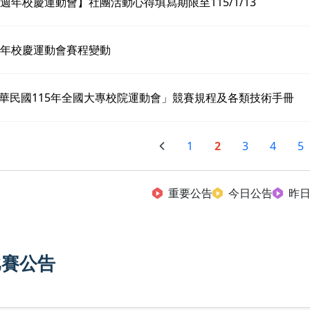
6週年校慶運動會】社團活動心得填寫期限至115/1/13
週年校慶運動會賽程變動
華民國115年全國大專校院運動會」競賽規程及各類技術手冊
1
2
3
4
5
重要公告
今日公告
昨
比賽公告