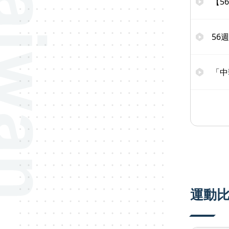
【5
56
「中
運動