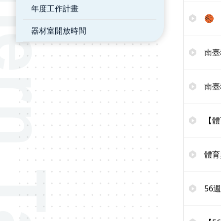
年度工作計畫
🏀
器材室開放時間
南臺
南臺
【體
體育
56