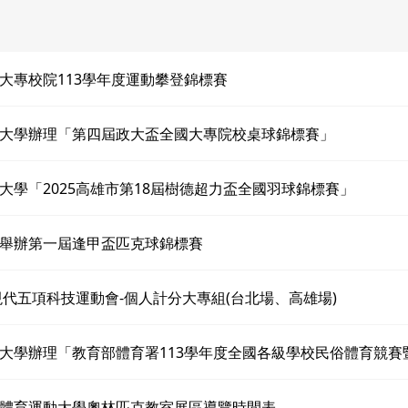
大專校院113學年度運動攀登錦標賽
大學辦理「第四屆政大盃全國大專院校桌球錦標賽」
大學「2025高雄市第18屆樹德超力盃全國羽球錦標賽」
舉辦第一屆逢甲盃匹克球錦標賽
新現代五項科技運動會-個人計分大專組(台北場、高雄場)
大學辦理「教育部體育署113學年度全國各級學校民俗體育競賽
體育運動大學奧林匹克教室展區導覽時間表