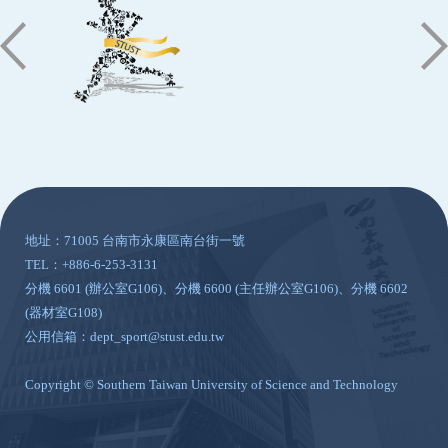
:::
地址：71005 台南市永康區南台街一號
TEL：+886-6-253-3131
分機 6601 (辦公室G106)、分機 6600 (主任辦公室G106)、分機 6602
(器材室G108)
公用信箱：dept_sport@stust.edu.tw
Copyright © Southern Taiwan University of Science and Technology