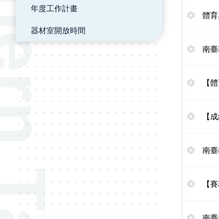
年度工作計畫
體育
器材室開放時間
南臺
【體
【成
南臺
【賽
南臺