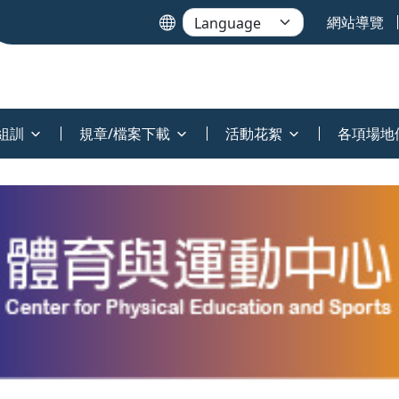
網站導覽
組訓
規章/檔案下載
活動花絮
各項場地