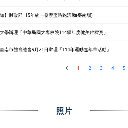
知】財政部115年統一發票盃路跑活動(臺南場)
大學辦理「中華民國大專校院114學年度健美錦標賽」
臺南市體育總會9月21日辦理「114年運動嘉年華活動」
1
2
3
4
5
照片