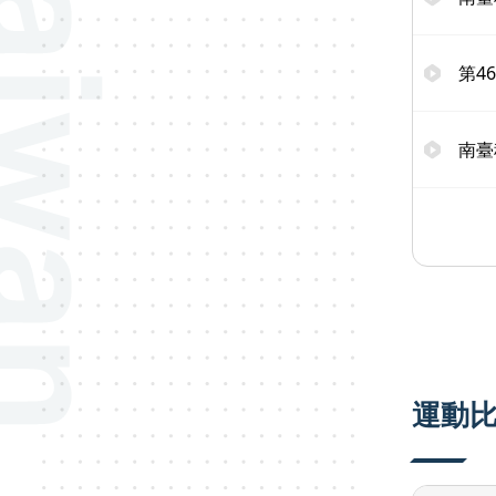
第4
南臺
運動